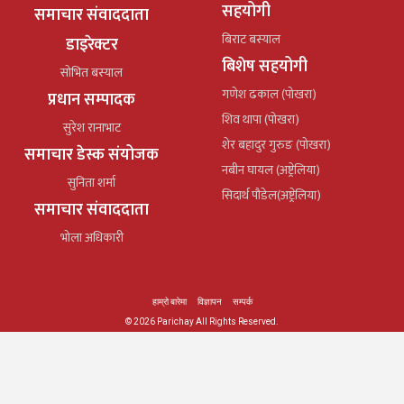
सहयोगी
समाचार संवाददाता
बिराट बस्याल
डाइरेक्टर
बिशेष सहयोगी
सोभित बस्याल
गणेश ढकाल (पोखरा)
प्रधान सम्पादक
शिव थापा (पोखरा)
सुरेश रानाभाट
शेर बहादुर गुरुङ (पोखरा)
समाचार डेस्क संयोजक
नबीन घायल (अष्ट्रेलिया)
सुनिता शर्मा
सिदार्थ पौडेल(अष्ट्रेलिया)
समाचार संवाददाता
भोला अधिकारी
हाम्रो बारेमा
विज्ञापन
सम्पर्क
© 2026 Parichay All Rights Reserved.