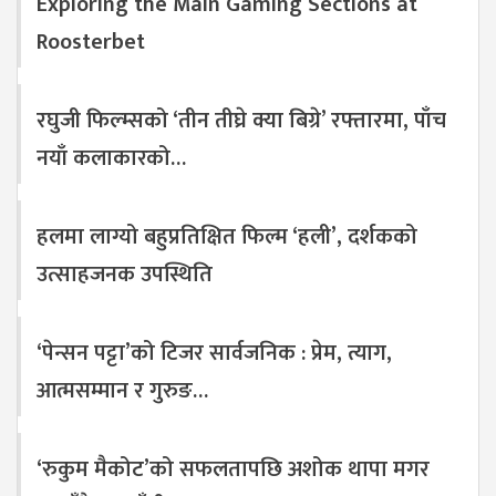
Exploring the Main Gaming Sections at
Roosterbet
रघुजी फिल्म्सको ‘तीन तीघ्रे क्या बिग्रे’ रफ्तारमा, पाँच
नयाँ कलाकारको…
हलमा लाग्यो बहुप्रतिक्षित फिल्म ‘हली’, दर्शकको
उत्साहजनक उपस्थिति
‘पेन्सन पट्टा’को टिजर सार्वजनिक : प्रेम, त्याग,
आत्मसम्मान र गुरुङ…
‘रुकुम मैकोट’को सफलतापछि अशोक थापा मगर