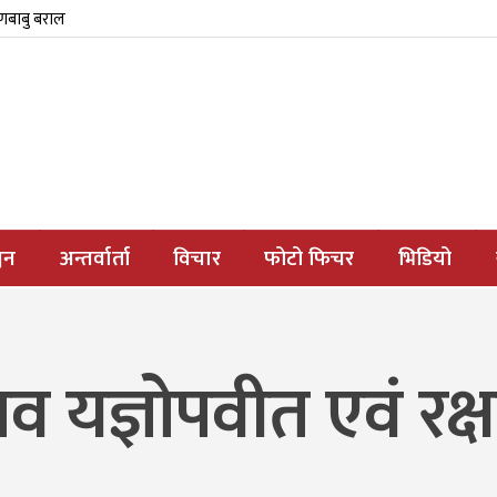
्णबाबु बराल
जन
अन्तर्वार्ता
विचार
फोटो फिचर
भिडियो
व यज्ञोपवीत एवं रक्