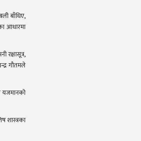
बली बाँधिए,
ताका आधारमा
ी रक्षासूत्र,
चन्द्र गौतमले
ितले यजमानको
िष शास्त्रका