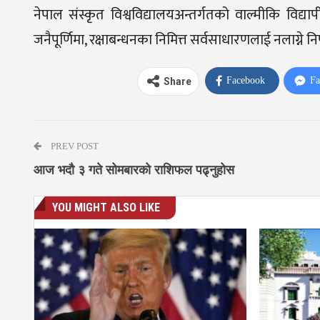
नेपाल संस्कृत विश्वविद्यालयअन्तर्गतको वाल्मीकि विद्य
जनैपूर्णिमा, रक्षाबन्धनका निमित्त सर्वसाधारणलाई नलाग्ने न
Facebook
Fa
Share
PREV POST
आज भदौ ३ गते सोमबारको राशिफल पढ्नुहोस
YOU MIGHT ALSO LIKE