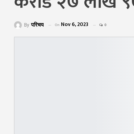
करोड २७ लाख ९७ 
Nov 6, 2023
परिचय
On
By
0