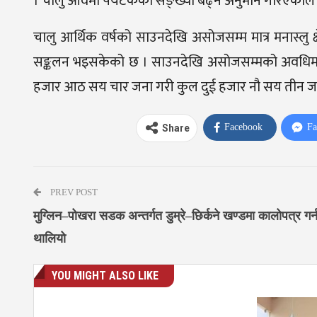
। चालु आवमा पर्यटकको सङ्ख्या बढ्ने अनुमान गरिएकाले र
चालु आर्थिक वर्षको साउनदेखि असोजसम्म मात्र मनास्लु क्
सङ्कलन भइसकेको छ । साउनदेखि असोजसम्मको अवधिमा मनास्लु क
हजार आठ सय चार जना गरी कुल दुई हजार नौ सय तीन जना प
Facebook
Fa
Share
PREV POST
मुग्लिन–पोखरा सडक अन्तर्गत डुम्रे–छिर्कने खण्डमा कालोपत्र गर्
थालियो
YOU MIGHT ALSO LIKE