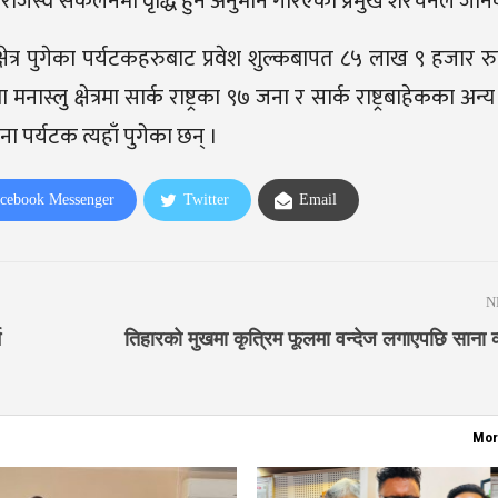
ाजस्व संकलनमा वृद्धि हुने अनुमान गरिएको प्रमुख शेरचनले जान
षेत्र पुगेका पर्यटकहरुबाट प्रवेश शुल्कबापत ८५ लाख ९ हजार रुप
्षेत्रमा सार्क राष्ट्रका ९७ जना र सार्क राष्ट्रबाहेकका अन्य रा
र्यटक त्यहाँ पुगेका छन् ।
cebook Messenger
Twitter
Email
N
न
तिहारको मुखमा कृत्रिम फूलमा वन्देज लगाएपछि साना व
Mor