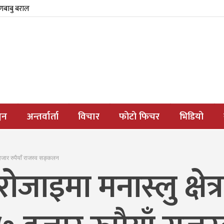
्णबाबु बराल
जन
अन्तर्वार्ता
विचार
फोटो फिचर
भिडियो
 हजार रुपैयाँ राजस्व सङ्कलन
जाइमा मनास्लु क्षेत्