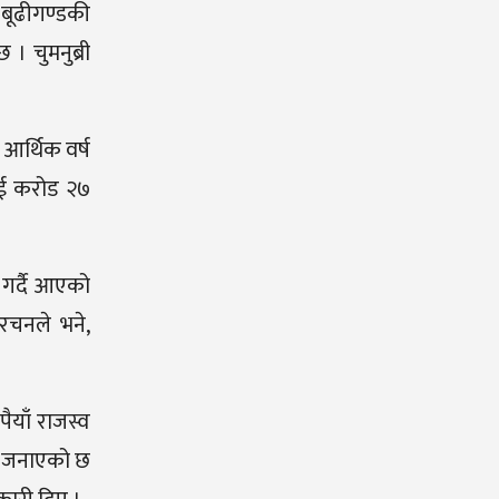
 बूढीगण्डकी
। चुमनुब्री
 आर्थिक वर्ष
 दुई करोड २७
े गर्दै आएको
ेरचनले भने,
ैयाँ राजस्व
ले जनाएको छ