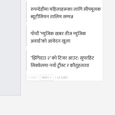
रुपन्देहीमा महिलाहरूका लागि सीपमूलक
ब्यूटीसियन तालिम सम्पन्न
पाँचौं ‘म्युजिक खबर तीज म्युजिक
अवार्ड’को आवेदन खुला
‘झिँगेदाउ २’ को टिजर आउट: सुपरहिट
सिक्वेलमा नयाँ ट्वीस्ट र कौतुहलता!
PREV
NEXT
1 of 4,827