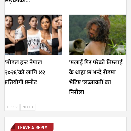
सङ्घर्षको…
‘मोडल हन्ट नेपाल
‘मलाई पिर परेको तिम्लाई
२०२६’को लागि ४२
के थाहा छ’भन्दै रोडमा
प्रतियोगी छनौट
भेटिए ‘लज्जावती’का
निरौला
PREV
NEXT
LEAVE A REPLY