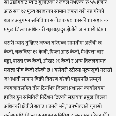
सो उद्योगबाट म्याद गुज्रिएका र लेवल नभएका रु ५५ हजार
आठ सय ९२ मूल्य बराबरका सामान जफत गरी नष्ट गरेको
बजार अनुगमन समितिका संयोजक एवं कास्कीका सहायक
प्रमुख जिल्ला अधिकारी गङ्गाबहादुर क्षेत्रीले जानकारी दिए ।
यसरी म्याद गुज्रिएर जफत गरिएका सामग्रीमा अलैँची १६
केजी, चक्रचिप्स १९ केजी, पिप्ला आठ केजी, मेथीपत्ता चार
बट्टा, पास्ता एक केजी, ओखर १६ केजी र अन्य तिललगायत
मसला पाँच केजी रहेको छ । यसैगरी स्टोरमा मूल्यसूची नराखी
जथाभावी सामान बिक्री वितरण गरेको पाइएपछि सम्पूर्ण
कागजातसहित तीन दिनभित्र जिल्ला प्रशासन कार्यालयमा
हाजिर हुन समितिले निर्देशन दिएको सहायक प्रमुख जिल्ला
अधिकारी क्षेत्रीले बताए । उनले भने, “उपभोक्ताले गुनासो
गर्नुभएपछि जिल्ला अनुगमन समितिबाट अनुगमन गरेका हौँ ।