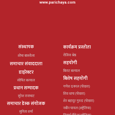
www.parichaya.com
संस्थापक
कार्यक्रम प्रस्तोता
रोजिना श्रेष्ठ
शोभा बास्तोला
सहयोगी
समाचार संवाददाता
बिराट बस्याल
डाइरेक्टर
बिशेष सहयोगी
सोभित बस्याल
गणेश ढकाल (पोखरा)
प्रधान सम्पादक
शिव थापा (पोखरा)
सुरेश रानाभाट
शेर बहादुर गुरुङ (पोखरा)
समाचार डेस्क संयोजक
नबीन घायल (अष्ट्रेलिया)
सुनिता शर्मा