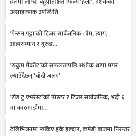
हलमा लाग्यो बहुप्रतिक्षित फिल्म ‘हली’, दर्शकको
उत्साहजनक उपस्थिति
‘पेन्सन पट्टा’को टिजर सार्वजनिक : प्रेम, त्याग,
आत्मसम्मान र गुरुङ…
‘रुकुम मैकोट’को सफलतापछि अशोक थापा मगर
ल्याउँदैछन् ‘चाँदी जलप’
‘रोड टु एभरेस्ट’को पोस्टर र टिजर सार्वजनिक, भदौ ६
मा काठमाडौँमा…
टेलिभिजनमा फर्किए हर्के हल्दार, कमेडी बाजमा निरन्तर