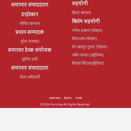
सहयोगी
समाचार संवाददाता
बिराट बस्याल
डाइरेक्टर
बिशेष सहयोगी
सोभित बस्याल
गणेश ढकाल (पोखरा)
प्रधान सम्पादक
शिव थापा (पोखरा)
सुरेश रानाभाट
शेर बहादुर गुरुङ (पोखरा)
समाचार डेस्क संयोजक
नबीन घायल (अष्ट्रेलिया)
सुनिता शर्मा
सिदार्थ पौडेल(अष्ट्रेलिया)
समाचार संवाददाता
भोला अधिकारी
हाम्रो बारेमा
विज्ञापन
सम्पर्क
© 2026 Parichay All Rights Reserved.