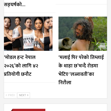
सङ्घर्षको…
‘मोडल हन्ट नेपाल
‘मलाई पिर परेको तिम्लाई
२०२६’को लागि ४२
के थाहा छ’भन्दै रोडमा
प्रतियोगी छनौट
भेटिए ‘लज्जावती’का
निरौला
PREV
NEXT