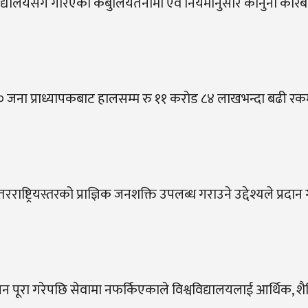
द्यालयसँग गरिएको कबुलियतनामा एवं नियमानुसार कानुनी कारबाही
० जना प्राध्यापकबाट हालसम्म रु ११ करोड ८४ लाखभन्दा बढी रकम
ाष्ट्रियस्तरको प्राज्ञिक जनशक्ति उपलब्ध गराउने उद्देश्यले प्रदान
यन पूरा गरेपछि सेवामा नफर्किएकाले विश्वविद्यालयलाई आर्थिक, शै