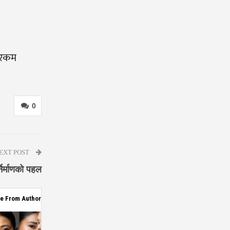
ी रकम
0
EXT POST
निर्माणको पहल
e From Author