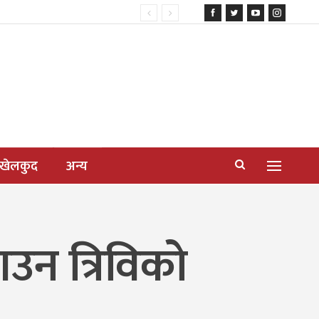
खेलकुद
अन्य
आउन त्रिविको