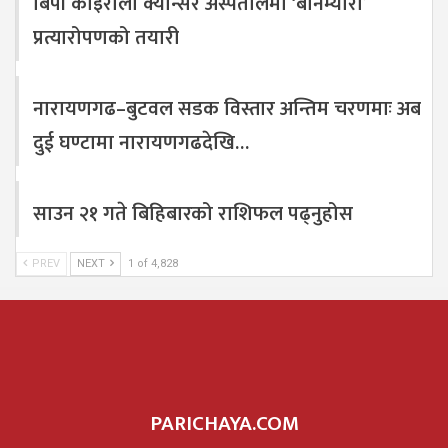
बिपी कोइराला क्यान्सर अस्पतालमा ‘बोनम्यारो’
प्रत्यारोपणको तयारी
नारायणगढ–बुटवल सडक विस्तार अन्तिम चरणमाः अब
दुई घण्टामा नारायणगढदेखि…
साउन २१ गते बिहिबारको राशिफल पढ्नुहोस
PREV
NEXT
1 of 4,828
PARICHAYA.COM