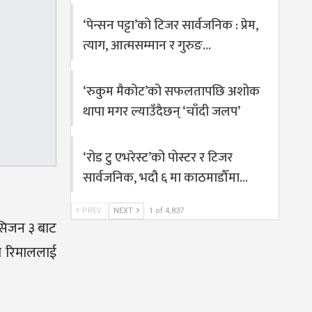
‘पेन्सन पट्टा’को टिजर सार्वजनिक : प्रेम,
त्याग, आत्मसम्मान र गुरुङ…
‘रुकुम मैकोट’को सफलतापछि अशोक
थापा मगर ल्याउँदैछन् ‘चाँदी जलप’
‘रोड टु एभरेस्ट’को पोस्टर र टिजर
सार्वजनिक, भदौ ६ मा काठमाडौँमा…
PREV
NEXT
1 of 4,837
 सिजन ३ बाट
का रिमाललाई