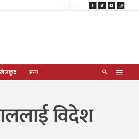
खेलकुद
अन्य
िमाललाई विदेश