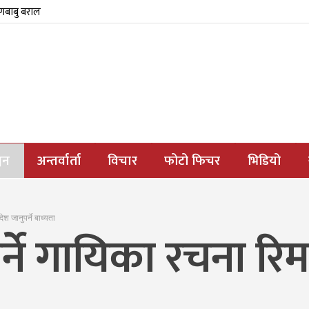
्णबाबु बराल
जन
अन्तर्वार्ता
विचार
फोटो फिचर
भिडियो
श जानुपर्ने बाध्यता
्ने गायिका रचना र