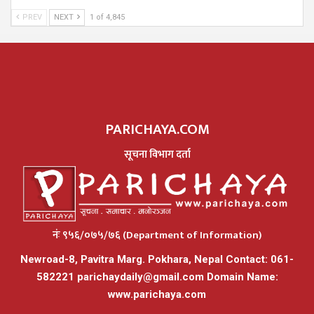
PREV
NEXT
1 of 4,845
PARICHAYA.COM
सूचना विभाग दर्ता
नंः ९५६/०७५/७६ (Department of Information)
Newroad-8, Pavitra Marg. Pokhara, Nepal Contact: 061-
582221
parichaydaily@gmail.com
Domain Name:
www.parichaya.com