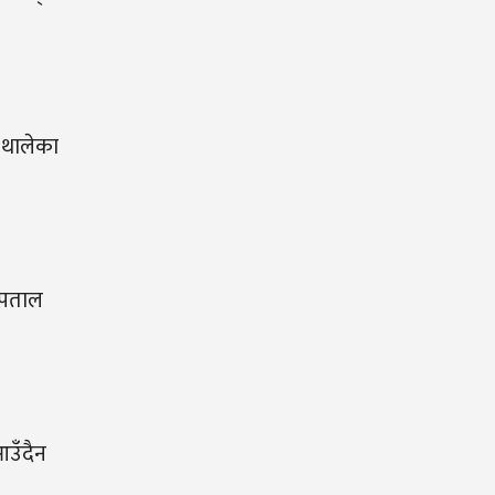
 थालेका
्पताल
आउँदैन