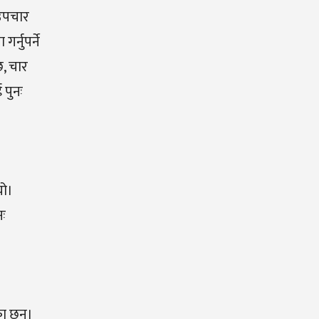
 उपचार
्नुपर्ने
, चार
 पुनः
यो।
नः
का छन्।