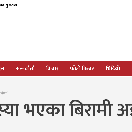
्णबाबु बराल
जन
अन्तर्वार्ता
विचार
फोटो फिचर
भिडियो
गर्दछन्’
स्या भएका बिरामी अझ