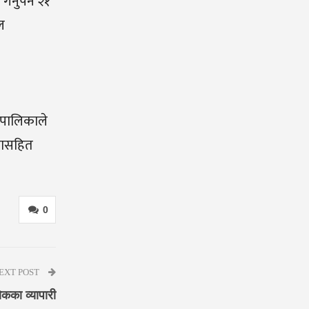
नुपर्ने २१
ल
उँपालिकाले
लासहित
0
EXT POST
चोकका व्यापारी