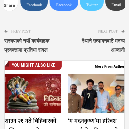
Facebook
Facebook
Twitter
Email
Share
Messenger
PREV POST
NEXT POST
रास्वपाको नयाँ कार्यवाहक
रैथाने उत्पादनबाटै मनग्य
प्रवक्तामा प्रतिभा रावल
आम्दानी
YOU MIGHT ALSO LIKE
More From Author
साउन २१ गते बिहिबारको
‘म मदनकृष्ण’मा हरिवंश