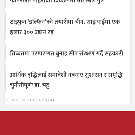
फापरखेत पहिरोको विकल्पमा मोटरेबल पुल
टाइफुन ‘डल्फिन’को तयारीमा चीन, साङ्घाईमा एक
हजार ३०० उडान रद्द
तिब्बतमा परम्परागत बुनाइ सीप संरक्षण गर्दै सहकारी
आर्थिक वृद्धिलाई समावेशी नबनाए सुशासन र समृद्धि
चुनौतीपूर्णः डा. भट्ट
PREV
NEXT
1 of 4,843