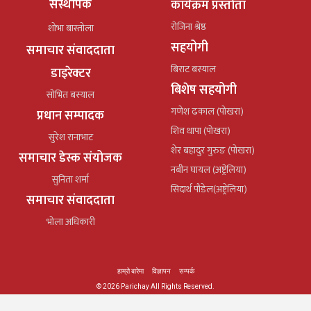
संस्थापक
कार्यक्रम प्रस्तोता
रोजिना श्रेष्ठ
शोभा बास्तोला
सहयोगी
समाचार संवाददाता
बिराट बस्याल
डाइरेक्टर
बिशेष सहयोगी
सोभित बस्याल
गणेश ढकाल (पोखरा)
प्रधान सम्पादक
शिव थापा (पोखरा)
सुरेश रानाभाट
शेर बहादुर गुरुङ (पोखरा)
समाचार डेस्क संयोजक
नबीन घायल (अष्ट्रेलिया)
सुनिता शर्मा
सिदार्थ पौडेल(अष्ट्रेलिया)
समाचार संवाददाता
भोला अधिकारी
हाम्रो बारेमा
विज्ञापन
सम्पर्क
© 2026 Parichay All Rights Reserved.