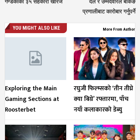
गण्डकीका ३५ सहकारी खारेज
दल र उम्मेदवारले बैंकिङ
प्रणालीबाट कारोबार गर्नुपर्ने
YOU MIGHT ALSO LIKE
More From Author
Exploring the Main
रघुजी फिल्म्सको ‘तीन तीघ्रे
Gaming Sections at
क्या बिग्रे’ रफ्तारमा, पाँच
Roosterbet
नयाँ कलाकारको डेब्यु