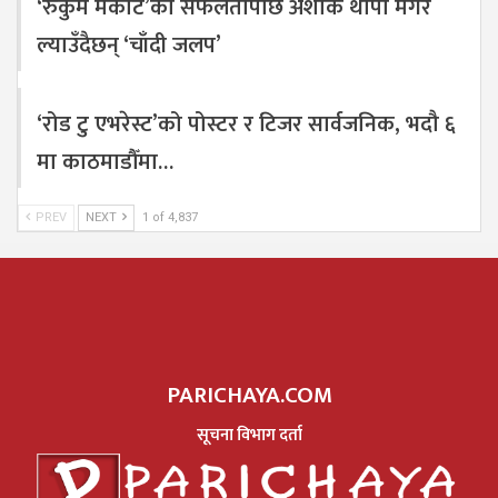
‘रुकुम मैकोट’को सफलतापछि अशोक थापा मगर
ल्याउँदैछन् ‘चाँदी जलप’
‘रोड टु एभरेस्ट’को पोस्टर र टिजर सार्वजनिक, भदौ ६
मा काठमाडौँमा…
PREV
NEXT
1 of 4,837
PARICHAYA.COM
सूचना विभाग दर्ता