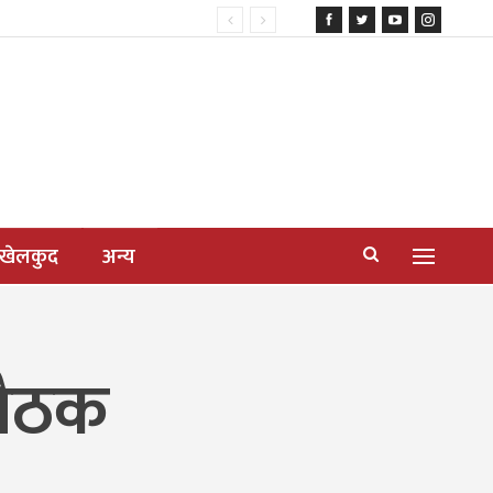
खेलकुद
अन्य
 बैठक