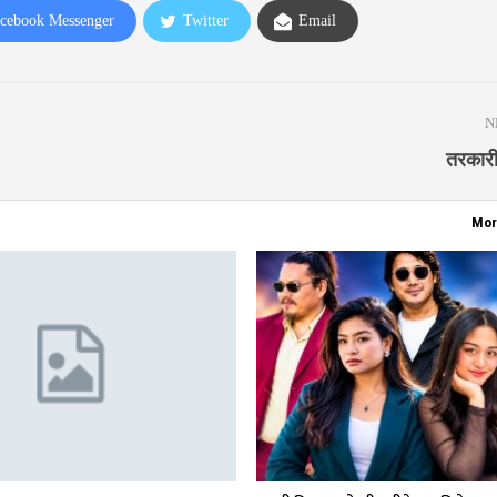
cebook Messenger
Twitter
Email
N
तरकारी
Mor