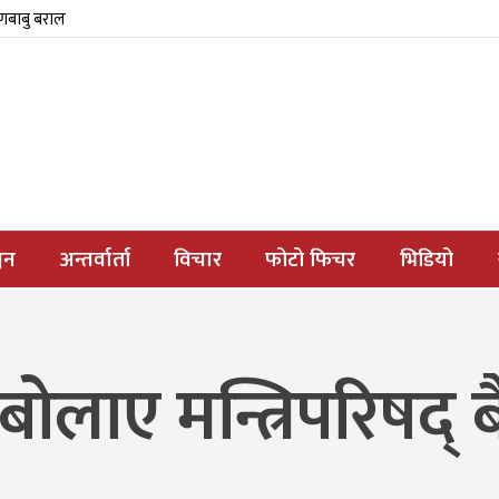
्णबाबु बराल
जन
अन्तर्वार्ता
विचार
फोटो फिचर
भिडियो
े बोलाए मन्त्रिपरिषद्