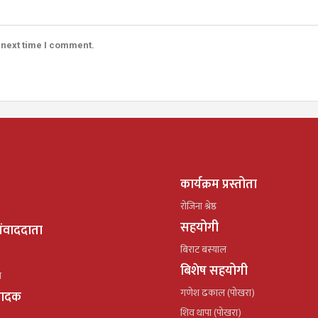
 next time I comment.
कार्यक्रम प्रस्तोता
रोजिना श्रेष्ठ
सहयोगी
ंवाददाता
बिराट बस्याल
बिशेष सहयोगी
ल
गणेश ढकाल (पोखरा)
्पादक
शिव थापा (पोखरा)