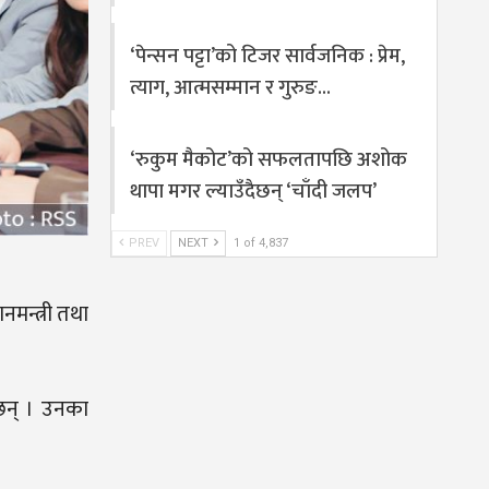
‘पेन्सन पट्टा’को टिजर सार्वजनिक : प्रेम,
त्याग, आत्मसम्मान र गुरुङ…
‘रुकुम मैकोट’को सफलतापछि अशोक
थापा मगर ल्याउँदैछन् ‘चाँदी जलप’
PREV
NEXT
1 of 4,837
नमन्त्री तथा
ेछन् । उनका