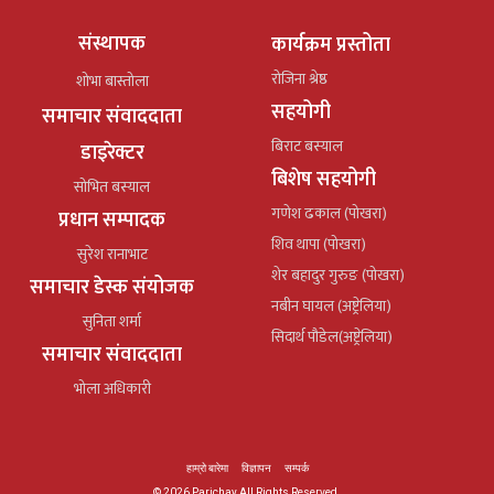
संस्थापक
कार्यक्रम प्रस्तोता
रोजिना श्रेष्ठ
शोभा बास्तोला
सहयोगी
समाचार संवाददाता
बिराट बस्याल
डाइरेक्टर
बिशेष सहयोगी
सोभित बस्याल
गणेश ढकाल (पोखरा)
प्रधान सम्पादक
शिव थापा (पोखरा)
सुरेश रानाभाट
शेर बहादुर गुरुङ (पोखरा)
समाचार डेस्क संयोजक
नबीन घायल (अष्ट्रेलिया)
सुनिता शर्मा
सिदार्थ पौडेल(अष्ट्रेलिया)
समाचार संवाददाता
भोला अधिकारी
हाम्रो बारेमा
विज्ञापन
सम्पर्क
© 2026 Parichay All Rights Reserved.