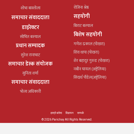
रोजिना श्रेष्ठ
शोभा बास्तोला
सहयोगी
समाचार संवाददाता
बिराट बस्याल
डाइरेक्टर
बिशेष सहयोगी
सोभित बस्याल
गणेश ढकाल (पोखरा)
प्रधान सम्पादक
शिव थापा (पोखरा)
सुरेश रानाभाट
शेर बहादुर गुरुङ (पोखरा)
समाचार डेस्क संयोजक
नबीन घायल (अष्ट्रेलिया)
सुनिता शर्मा
सिदार्थ पौडेल(अष्ट्रेलिया)
समाचार संवाददाता
भोला अधिकारी
हाम्रो बारेमा
विज्ञापन
सम्पर्क
© 2026 Parichay All Rights Reserved.