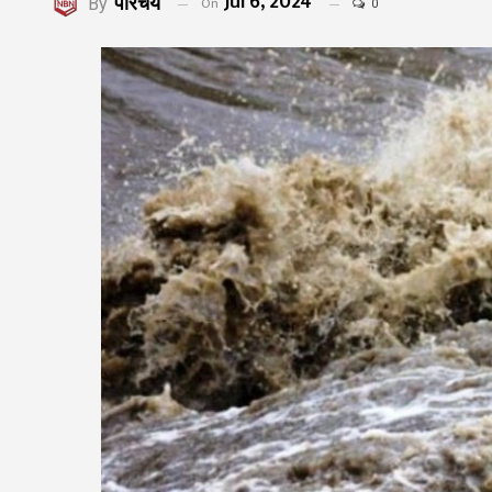
Jul 6, 2024
परिचय
On
By
0