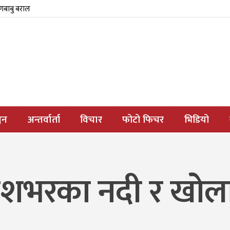
्णबाबु बराल
जन
अन्तर्वार्ता
विचार
फोटो फिचर
भिडियो
 देशभरका नदी र खोल