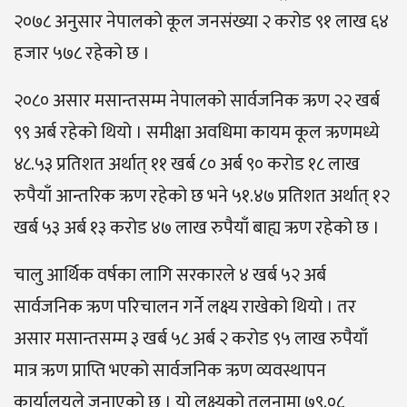
२०७८ अनुसार नेपालको कूल जनसंख्या २ करोड ९१ लाख ६४
हजार ५७८ रहेको छ ।
२०८० असार मसान्तसम्म नेपालको सार्वजनिक ऋण २२ खर्ब
९९ अर्ब रहेको थियो । समीक्षा अवधिमा कायम कूल ऋणमध्ये
४८.५३ प्रतिशत अर्थात् ११ खर्ब ८० अर्ब ९० करोड १८ लाख
रुपैयाँ आन्तरिक ऋण रहेको छ भने ५१.४७ प्रतिशत अर्थात् १२
खर्ब ५३ अर्ब १३ करोड ४७ लाख रुपैयाँ बाह्य ऋण रहेको छ ।
चालु आर्थिक वर्षका लागि सरकारले ४ खर्ब ५२ अर्ब
सार्वजनिक ऋण परिचालन गर्ने लक्ष्य राखेको थियो । तर
असार मसान्तसम्म ३ खर्ब ५८ अर्ब २ करोड ९५ लाख रुपैयाँ
मात्र ऋण प्राप्ति भएको सार्वजनिक ऋण व्यवस्थापन
कार्यालयले जनाएको छ । यो लक्ष्यको तुलनामा ७९.०८