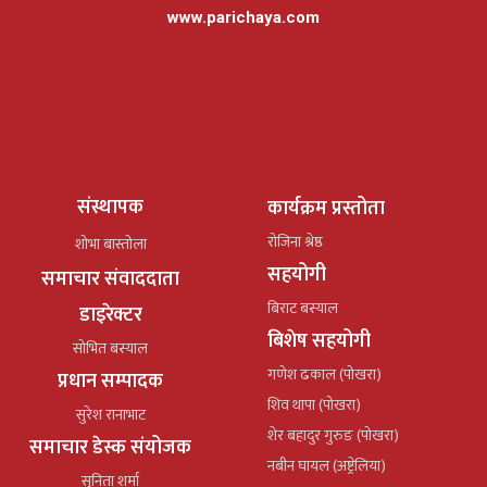
www.parichaya.com
संस्थापक
कार्यक्रम प्रस्तोता
रोजिना श्रेष्ठ
शोभा बास्तोला
सहयोगी
समाचार संवाददाता
बिराट बस्याल
डाइरेक्टर
बिशेष सहयोगी
सोभित बस्याल
गणेश ढकाल (पोखरा)
प्रधान सम्पादक
शिव थापा (पोखरा)
सुरेश रानाभाट
शेर बहादुर गुरुङ (पोखरा)
समाचार डेस्क संयोजक
नबीन घायल (अष्ट्रेलिया)
सुनिता शर्मा