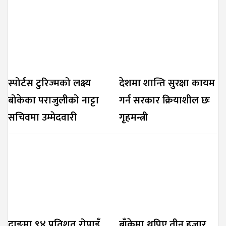
स्पोर्टस टुरिज्मको लक्ष्य
देशमा शान्ति सुरक्षा कायम
बोकेका पराजुलीको नाट्टा
गर्न सरकार क्रियाशील छः
सचिवमा उम्मेदवारी
गृहमन्त्री
दाङमा ९४ प्रतिशत रोपाइँ
बाँकेमा थपिए तीन हजार