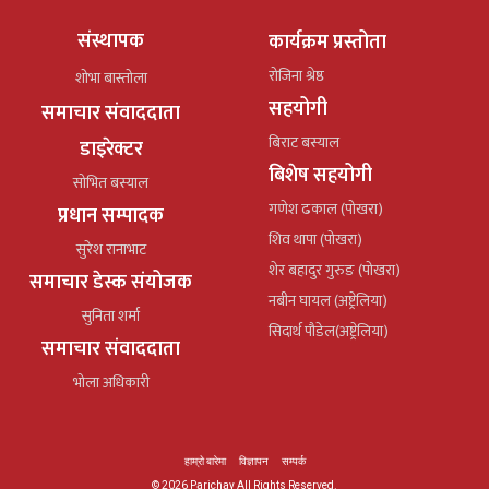
संस्थापक
कार्यक्रम प्रस्तोता
रोजिना श्रेष्ठ
शोभा बास्तोला
सहयोगी
समाचार संवाददाता
बिराट बस्याल
डाइरेक्टर
बिशेष सहयोगी
सोभित बस्याल
गणेश ढकाल (पोखरा)
प्रधान सम्पादक
शिव थापा (पोखरा)
सुरेश रानाभाट
शेर बहादुर गुरुङ (पोखरा)
समाचार डेस्क संयोजक
नबीन घायल (अष्ट्रेलिया)
सुनिता शर्मा
सिदार्थ पौडेल(अष्ट्रेलिया)
समाचार संवाददाता
भोला अधिकारी
हाम्रो बारेमा
विज्ञापन
सम्पर्क
© 2026 Parichay All Rights Reserved.