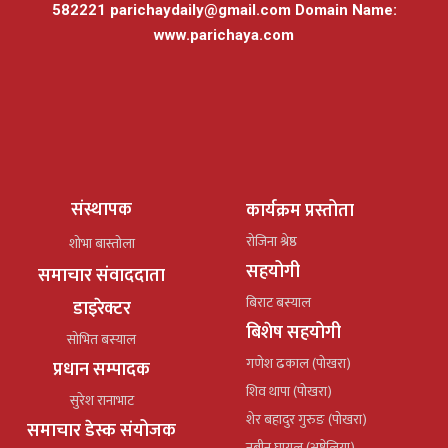
582221
parichaydaily@gmail.com
Domain Name:
www.parichaya.com
संस्थापक
कार्यक्रम प्रस्तोता
रोजिना श्रेष्ठ
शोभा बास्तोला
सहयोगी
समाचार संवाददाता
बिराट बस्याल
डाइरेक्टर
बिशेष सहयोगी
सोभित बस्याल
गणेश ढकाल (पोखरा)
प्रधान सम्पादक
शिव थापा (पोखरा)
सुरेश रानाभाट
शेर बहादुर गुरुङ (पोखरा)
समाचार डेस्क संयोजक
नबीन घायल (अष्ट्रेलिया)