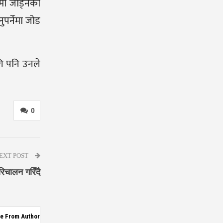
ामा जोड्नका
पर्नेमा जोड
ागि पनि उनले
0
EXT POST
रिचालन गरिँदै
e From Author