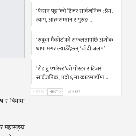
‘पेन्सन पट्टा’को टिजर सार्वजनिक : प्रेम,
त्याग, आत्मसम्मान र गुरुङ…
‘रुकुम मैकोट’को सफलतापछि अशोक
थापा मगर ल्याउँदैछन् ‘चाँदी जलप’
‘रोड टु एभरेस्ट’को पोस्टर र टिजर
सार्वजनिक, भदौ ६ मा काठमाडौँमा…
PREV
NEXT
1 of 4,837
ोष र बिमामा
कार महासङ्घ