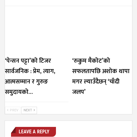
‘पेन्सन पट्टा’को टिजर
‘रुकुम मैकोट’को
सार्वजनिक : प्रेम, त्याग,
सफलतापछि अशोक थापा
आत्मसम्मान र गुरुङ
मगर ल्याउँदैछन् ‘चाँदी
समुदायको…
जलप’
PREV
NEXT
LEAVE A REPLY