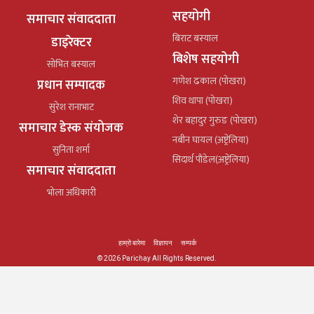
सहयोगी
समाचार संवाददाता
बिराट बस्याल
डाइरेक्टर
बिशेष सहयोगी
सोभित बस्याल
गणेश ढकाल (पोखरा)
प्रधान सम्पादक
शिव थापा (पोखरा)
सुरेश रानाभाट
शेर बहादुर गुरुङ (पोखरा)
समाचार डेस्क संयोजक
नबीन घायल (अष्ट्रेलिया)
सुनिता शर्मा
सिदार्थ पौडेल(अष्ट्रेलिया)
समाचार संवाददाता
भोला अधिकारी
हाम्रो बारेमा
विज्ञापन
सम्पर्क
© 2026 Parichay All Rights Reserved.