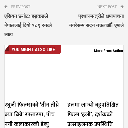
PREV POST
NEXT POST
एसियन छनोटः हङ्कङले
प्रधानमन्त्रीले क्षमायाचना
नेपाललाई दियो १८९ रनको
नगरेसम्म सदन नचलाऔँ: एमाले
लक्ष्य
YOU MIGHT ALSO LIKE
More From Author
रघुजी फिल्म्सको ‘तीन तीघ्रे
हलमा लाग्यो बहुप्रतिक्षित
क्या बिग्रे’ रफ्तारमा, पाँच
फिल्म ‘हली’, दर्शकको
नयाँ कलाकारको डेब्यु
उत्साहजनक उपस्थिति