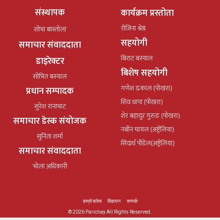
संस्थापक
कार्यक्रम प्रस्तोता
रोजिना श्रेष्ठ
शोभा बास्तोला
सहयोगी
समाचार संवाददाता
बिराट बस्याल
डाइरेक्टर
बिशेष सहयोगी
सोभित बस्याल
गणेश ढकाल (पोखरा)
प्रधान सम्पादक
शिव थापा (पोखरा)
सुरेश रानाभाट
शेर बहादुर गुरुङ (पोखरा)
समाचार डेस्क संयोजक
नबीन घायल (अष्ट्रेलिया)
सुनिता शर्मा
सिदार्थ पौडेल(अष्ट्रेलिया)
समाचार संवाददाता
भोला अधिकारी
हाम्रो बारेमा
विज्ञापन
सम्पर्क
© 2026 Parichay All Rights Reserved.