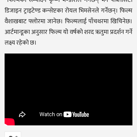
डिजाइन ट्राइटेण्ड कन्सेप्टका रोयल भिमसेनले गर्नेछन्। फिल्म
वैशाखबाट फ्लोरमा जानेछ। फिल्मलाई पाँचथरमा खिचिनेछ।
आर्टमान्डूका अनुसार फिल्म यो वर्षको शरद ऋतुमा प्रदर्शन गर्ने
लक्ष्य रहेको छ।