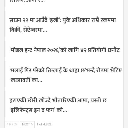
रिलिज, आमा र…
साउन २२ मा आउँदै ‘हली’: युके अधिकार राम्रै रकममा
बिक्री, सेप्टेम्बरमा…
‘मोडल हन्ट नेपाल २०२६’को लागि ४२ प्रतियोगी छनौट
‘मलाई पिर परेको तिम्लाई के थाहा छ’भन्दै रोडमा भेटिए
‘लज्जावती’का…
हराएकी छोरी खोज्दै भौतारिएकी आमा, यस्तो छ
‘इलिफेन्ट्स इन द फग’ को…
PREV
NEXT
1 of 4,832