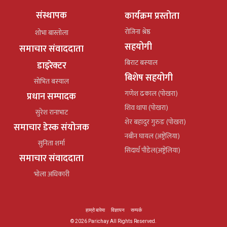
संस्थापक
कार्यक्रम प्रस्तोता
रोजिना श्रेष्ठ
शोभा बास्तोला
सहयोगी
समाचार संवाददाता
बिराट बस्याल
डाइरेक्टर
बिशेष सहयोगी
सोभित बस्याल
गणेश ढकाल (पोखरा)
प्रधान सम्पादक
शिव थापा (पोखरा)
सुरेश रानाभाट
शेर बहादुर गुरुङ (पोखरा)
समाचार डेस्क संयोजक
नबीन घायल (अष्ट्रेलिया)
सुनिता शर्मा
सिदार्थ पौडेल(अष्ट्रेलिया)
समाचार संवाददाता
भोला अधिकारी
हाम्रो बारेमा
विज्ञापन
सम्पर्क
© 2026 Parichay All Rights Reserved.