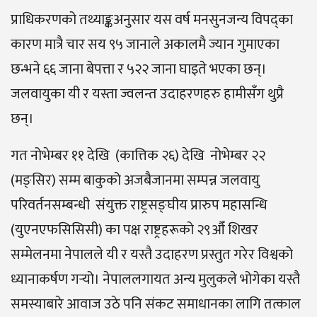
प्राधिकरणको तथ्याङ्कअनुसार यस वर्ष मनसुनजन्य विपद्का
कारण मात्रै चार सय ९५ जानाले अकालमै ज्यान गुमाएका
छन्भने ६६ जाना बेपत्ता र ५२२ जाना घाइते भएका छन्।
जलवायुका यी र यस्ता ज्वलन्त उदाहरणहरु हामीसँग थुप्रै
छन्।
गत नोभेम्बर ११ देखि (कात्तिक २६) देखि नोभेम्बर २२
(मङ्सिर) सम्म बाकुको अजबैजानमा सम्पन्न जलवायु
परिवर्तनसम्बन्धी संयुक्त राष्ट्रसङ्घीय प्रारुप महासन्धि
(युएनएफसिसिसी) का पक्ष राष्ट्रहरूको २९औँ शिखर
सम्मेलनमा नेपालले यी र यस्तै उदाहरण प्रस्तुत गरेर विश्वको
ध्यानाकर्षण गर्‍यो। नेपाललगायत अन्य मुलुकले भोगेका यस्तै
समस्याबारे आवाज उठे पनि संकट समाधानका लागि तत्काल