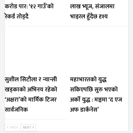
करोड पार: ‘१२ गाउँ’को
लाख भ्यूज, संजालमा
रेकर्ड तोड्दै
भाइरल हुँदैछ दृश्य
सुशील सिटौला र न्यान्सी
महाभारतको युद्ध
खड्काको अभिनय रहेको
सकिएपछि सुरु भएको
‘अक्षरा’को मार्मिक टिजर
अर्को युद्ध : मञ्चमा ‘द एज
सार्वजनिक
अफ डार्कनेस’
PREV
NEXT