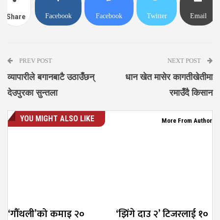
Facebook
Facebook
Twitter
Email
Share
Messenger
PREV POST
NEXT POST
व्यापारीले बगानबाटै उठाउँछन्
धान खेत मासेर कागतीखेतीमा
देउपुरका सुन्तला
रमाउँदै किसान
YOU MIGHT ALSO LIKE
More From Author
‘गौँथली’को कमाइ २०
‘झिंगे दाउ २’ टिजरलाई १०