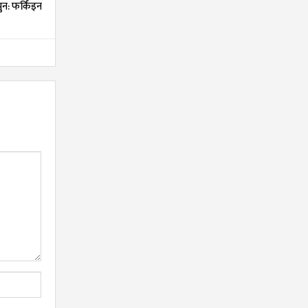
न: फर्किंइन