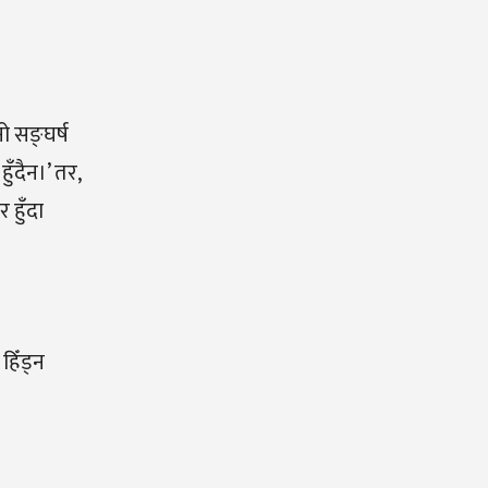
ो सङ्घर्ष
ुँदैन।’ तर,
 हुँदा
हिँड्न