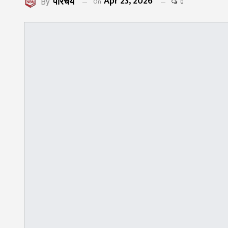
Apr 23, 2026
परिचय
On
By
0