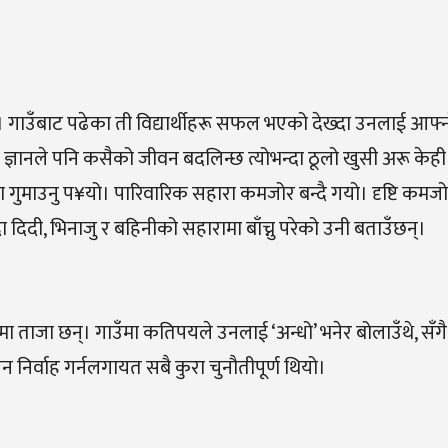
छन्। गाउँबाट पढेका ती विद्यार्थीहरू सफल भएको देख्दा उनलाई आफ्न
 ज्ञानले पनि कसैको जीवन बदलिन्छ त्योभन्दा ठूलो खुसी अरू केही ह
गुमाउनु प¥यो। पारिवारिक सहारा कमजोर बन्दै गयो। दृष्टि कमजोर
ा दिदी, भिनाजु र बहिनीको सहारामा बाँच्नु परेको उनी बताउँछन्।
ाजा छन्। गाउँमा कतिपयले उनलाई ‘अन्धो’ भनेर बोलाउँथे, सँगै 
 निर्वाह गर्नलगायत सबै कुरा चुनौतीपूर्ण थियो।