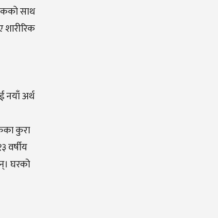
्षकको साथ
गए शारीरिक
 नयाँ अर्थ
तकका कुरा
३ वर्षीय
छन्। घरको