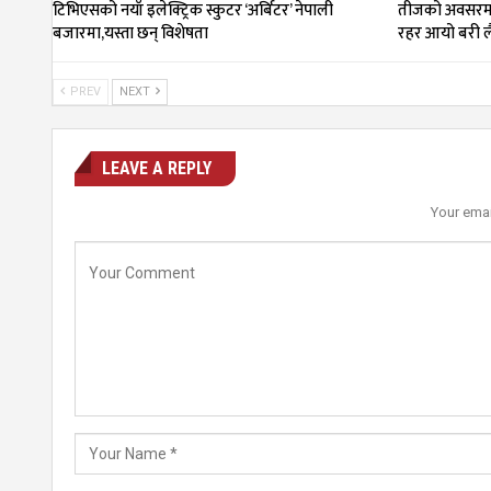
टिभिएसको नयाँ इलेक्ट्रिक स्कुटर ‘अर्बिटर’ नेपाली
तीजको अवसरमा
बजारमा,यस्ता छन् विशेषता
रहर आयो बरी ल
PREV
NEXT
LEAVE A REPLY
Your emai