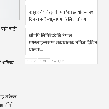
काकुको ‘चिरञ्जीवी भवः’को छायांकन ५१
दिनमा सकियो,माघमा रिलिज घोषणा
े पनि बाटो
औषधि लिमिटेडदेखि नेपाल
एयरलाइन्ससम्म सकारात्मक नतिजा देखिन
थाल्योः…
को भविष्य
PREV
NEXT
1 of 4,839
िताइ सकेका
यार्थीको