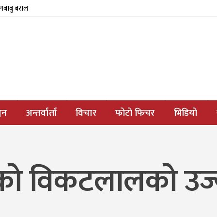
्णबाबु बराल
जन
अन्तर्वार्ता
विचार
फोटो फिचर
भिडियो
ो विकटलालको उज्यालो