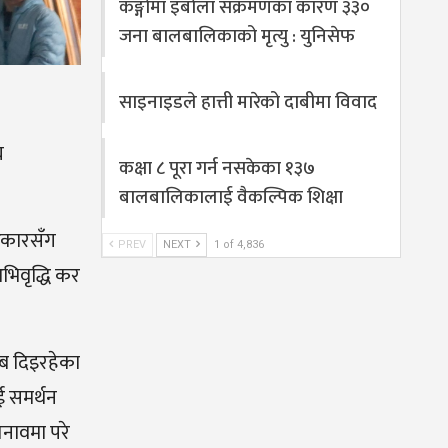
कङ्गोमा इबोला संक्रमणका कारण ३३०
जना बालबालिकाको मृत्यु : युनिसेफ
साइनाइडले हात्ती मारेको दाबीमा विवाद
घ
कक्षा ८ पूरा गर्न नसकेका १३७
बालबालिकालाई वैकल्पिक शिक्षा
रकारसँग
PREV
NEXT
1 of 4,836
भिवृद्धि कर
बाब दिइरहेका
ई समर्थन
तनावमा परे