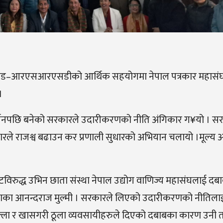
ीआइजेड–आरएसआरएसडीको आर्थिक सहयोगमा नेपाल पत्रकार महासं
।
्तनपछि बनेको सरकारले उदारीकरणको नीति अंगिकार ग¥यो । स
ारले राजश्व बढाउन कर प्रणाली सुधारको अभियान चलायो ।मूल्य अ
्याटविरुद्ध उभिन छाता संस्था नेपाल उद्योग वाणिज्य महासंघलाई द
खराका आनन्दराज मुल्मी । सरकारले लिएको उदारीकरणको नीतिला
–जिल्ला र खासगरी ठूला व्यवसायीहरुले दिएको दबाबका कारण उनी 