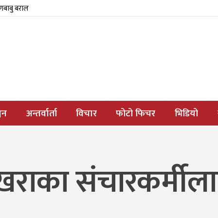
्णबाबु बराल
जन
अन्तर्वार्ता
विचार
फोटो फिचर
भिडियो
ोखराका संचारकर्मीला