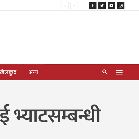
खेलकुद
अन्य
ई भ्याटसम्बन्धी