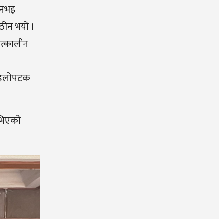
े नभइ
कठीन भयो ।
तत्कालीन
 पहिलोपटक
उभिएको